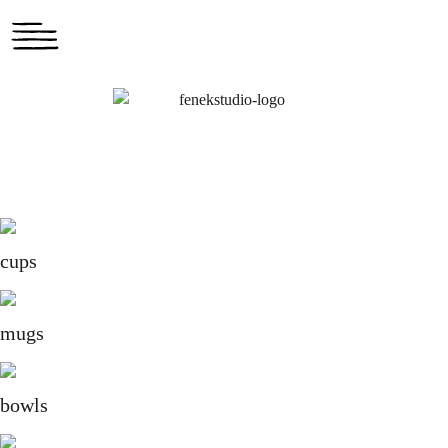
cups
mugs
bowls