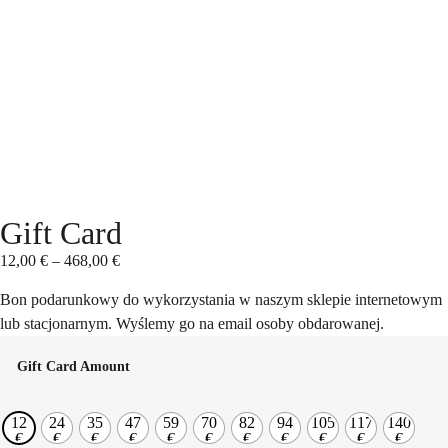
Gift Card
12,00
€
–
468,00
€
Bon podarunkowy do wykorzystania w naszym sklepie internetowym
lub stacjonarnym. Wyślemy go na email osoby obdarowanej.
Gift Card Amount
12
24
35
47
59
70
82
94
105
117
140
€
€
€
€
€
€
€
€
€
€
€