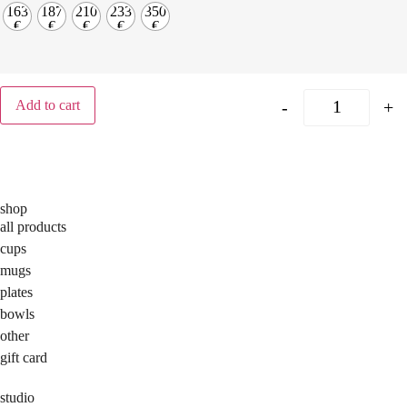
163
187
210
233
350
€
€
€
€
€
-
+
Add to cart
shop
all products
cups
mugs
plates
bowls
other
gift card
studio