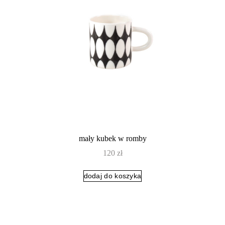
mały kubek w romby
120
zł
dodaj do koszyka