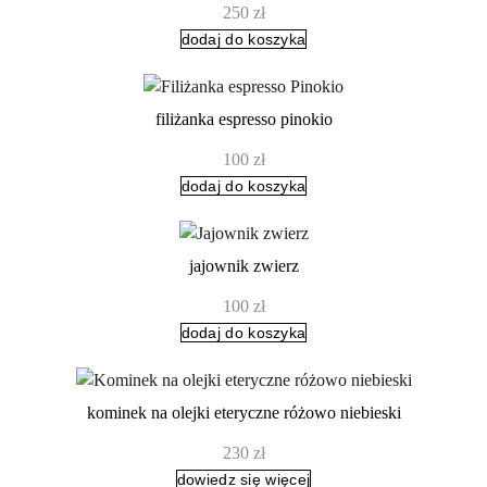
250
zł
dodaj do koszyka
filiżanka espresso pinokio
100
zł
dodaj do koszyka
jajownik zwierz
100
zł
dodaj do koszyka
kominek na olejki eteryczne różowo niebieski
230
zł
dowiedz się więcej