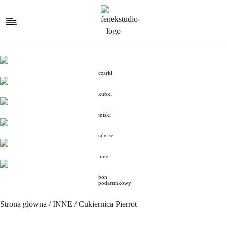
czarki
kubki
miski
talerze
inne
bon
podarunkowy
Strona główna
/
INNE
/ Cukiernica Pierrot