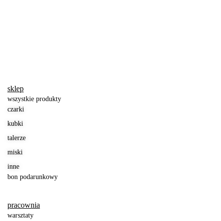
jajownik
Mini
80
zł
50
zł
piękny
Jajownik
miseczka
Miseczka
Miseczka
sklep
100
zł
80
zł
80
zł
niebieski
zwierz
kwiatek
ryba
muszelka
wszystkie produkty
czarki
kubki
talerze
miski
inne
bon podarunkowy
pracownia
warsztaty