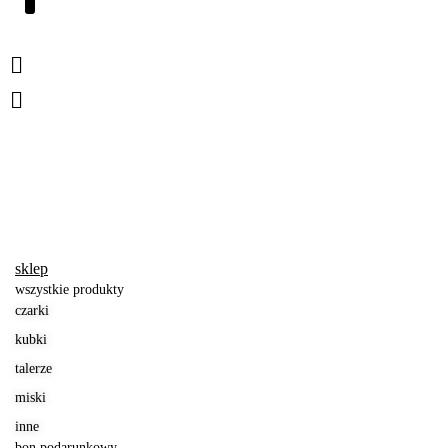
sklep
wszystkie produkty
czarki
kubki
talerze
miski
inne
bon podarunkowy