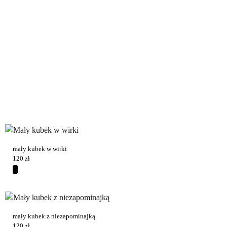
mały kubek w wirki
120
zł
mały kubek z niezapominajką
120
zł