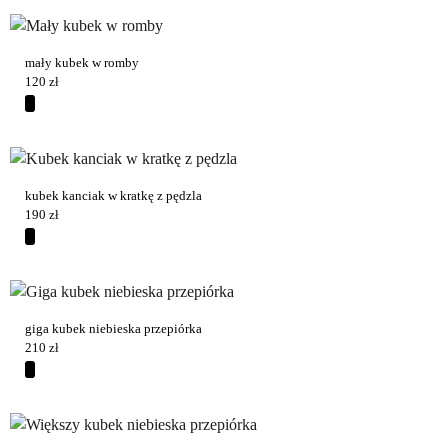
mały kubek w romby
120
zł
kubek kanciak w kratkę z pędzla
190
zł
giga kubek niebieska przepiórka
210
zł