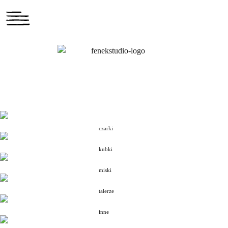
czarki
kubki
miski
talerze
inne