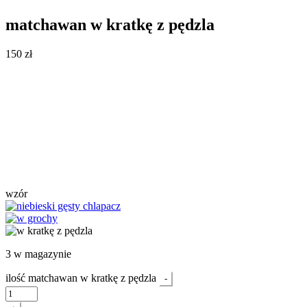
matchawan w kratkę z pędzla
150
zł
wzór
3 w magazynie
ilość matchawan w kratkę z pędzla
-