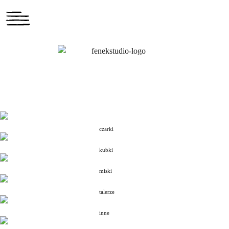
czarki
kubki
miski
talerze
inne