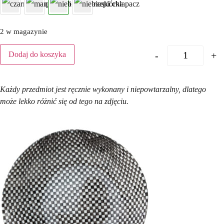
2 w magazynie
-
+
Dodaj do koszyka
Każdy przedmiot jest ręcznie wykonany i niepowtarzalny, dlatego
może lekko różnić się od tego na zdjęciu.