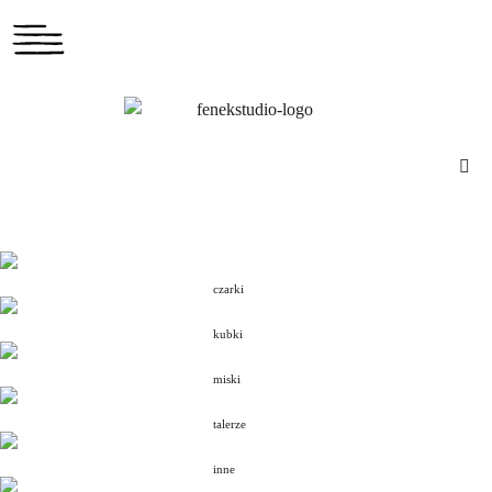
czarki
kubki
miski
talerze
inne