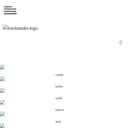
czarki
kubki
miski
talerze
inne