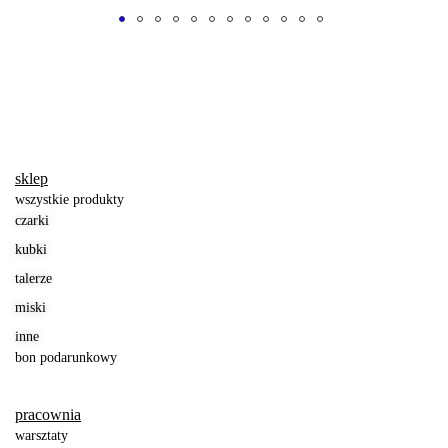
czarka espresso
duża czarka
wirki
niebieska kratka
60
zł
90
zł
sklep
wszystkie produkty
czarki
kubki
talerze
miski
inne
bon podarunkowy
pracownia
warsztaty