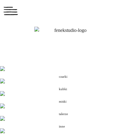
czarki
kubki
miski
talerze
inne