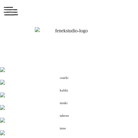
czarki
kubki
miski
talerze
inne